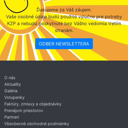
Ďakujeme za Váš záujem.
Vaše osobné údaje budú použité výlučne pre potreby
KZP a nebudú poskytnuté bez Vášho vedomia tretím
stranám.
ODBER NEWSLETTERA
O nás
Aktuality
Galéria
Vstupenky
Faktúry, zmluvy a objednávky
Prenájom priestorov
Partneri
Všeobecné obchodné podmienky