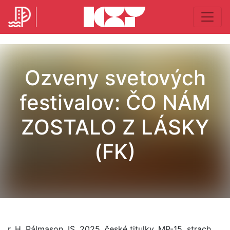
Ozveny svetových
festivalov: ČO NÁM
ZOSTALO Z LÁSKY
(FK)
r. H. Pálmason, IS, 2025, české titulky, MP-15, strach,