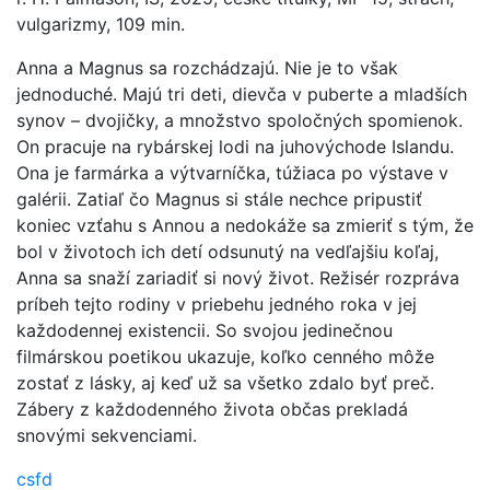
vulgarizmy, 109 min.
Anna a Magnus sa rozchádzajú. Nie je to však
jednoduché. Majú tri deti, dievča v puberte a mladších
synov – dvojičky, a množstvo spoločných spomienok.
On pracuje na rybárskej lodi na juhovýchode Islandu.
Ona je farmárka a výtvarníčka, túžiaca po výstave v
galérii. Zatiaľ čo Magnus si stále nechce pripustiť
koniec vzťahu s Annou a nedokáže sa zmieriť s tým, že
bol v životoch ich detí odsunutý na vedľajšiu koľaj,
Anna sa snaží zariadiť si nový život. Režisér rozpráva
príbeh tejto rodiny v priebehu jedného roka v jej
každodennej existencii. So svojou jedinečnou
filmárskou poetikou ukazuje, koľko cenného môže
zostať z lásky, aj keď už sa všetko zdalo byť preč.
Zábery z každodenného života občas prekladá
snovými sekvenciami.
csfd