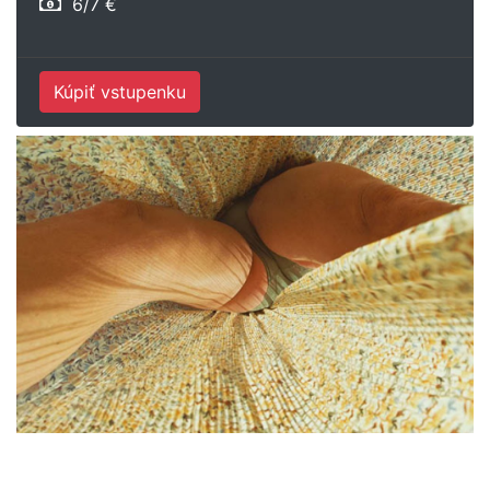
6/7 €
Kúpiť vstupenku