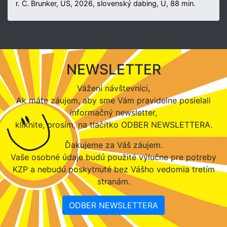
r. C. Brunker, US, 2026, slovenský dabing, U, 88 min.
NEWSLETTER
Vážení návštevníci,
Ak máte záujem, aby sme Vám pravidelne posielali
informačný newsletter,
kliknite, prosím, na tlačítko ODBER NEWSLETTERA.
Ďakujeme za Váš záujem.
Vaše osobné údaje budú použité výlučne pre potreby
KZP a nebudú poskytnuté bez Vášho vedomia tretím
stranám.
ODBER NEWSLETTERA