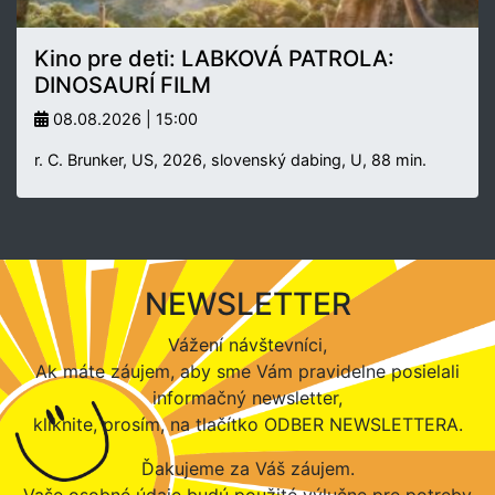
Kino pre deti: LABKOVÁ PATROLA:
DINOSAURÍ FILM
08.08.2026 | 15:00
r. C. Brunker, US, 2026, slovenský dabing, U, 88 min.
NEWSLETTER
Vážení návštevníci,
Ak máte záujem, aby sme Vám pravidelne posielali
informačný newsletter,
kliknite, prosím, na tlačítko ODBER NEWSLETTERA.
Ďakujeme za Váš záujem.
Vaše osobné údaje budú použité výlučne pre potreby