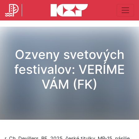
Ozveny svetových
festivalov: VERÍME
VÁM (FK)
r. Ch, Devillers, BE, 2025, české titulky, MP-15, násilie,