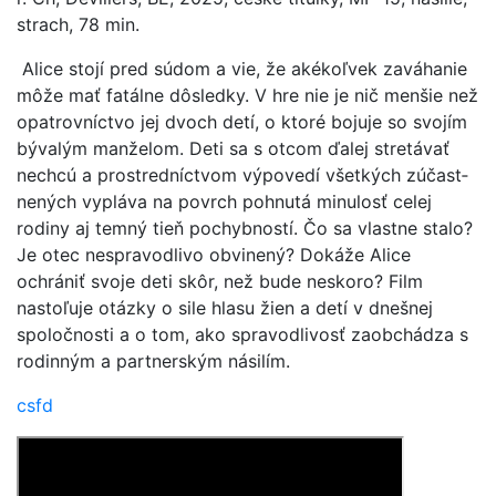
strach, 78 min.
Alice stojí pred súdom a vie, že akékoľvek za­váhanie
môže mať fatálne dôsledky. V hre nie je nič menšie než
opatrovníctvo jej dvoch detí, o ktoré bojuje so svojím
bývalým manželom. Deti sa s otcom ďalej stretávať
nechcú a prostredníctvom výpovedí všetkých zúčast­
nených vypláva na povrch pohnutá minulosť celej
rodiny aj temný tieň pochybností. Čo sa vlastne stalo?
Je otec nespravodlivo obvinený? Dokáže Alice
ochrániť svoje deti skôr, než bude neskoro? Film
nastoľuje otázky o sile hlasu žien a detí v dnešnej
spoločnosti a o tom, ako spravodlivosť zaobchádza s
rodinným a part­nerským násilím.
csfd