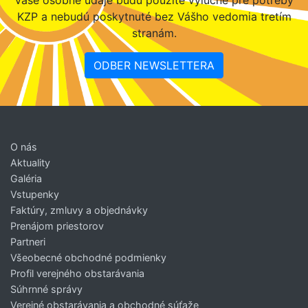
KZP a nebudú poskytnuté bez Vášho vedomia tretím
stranám.
ODBER NEWSLETTERA
O nás
Aktuality
Galéria
Vstupenky
Faktúry, zmluvy a objednávky
Prenájom priestorov
Partneri
Všeobecné obchodné podmienky
Profil verejného obstarávania
Súhrnné správy
Verejné obstarávania a obchodné súťaže