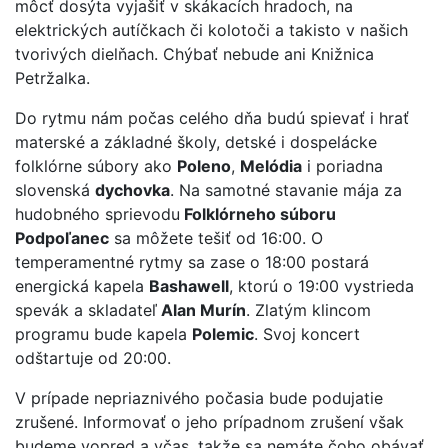
môcť dosýta vyjašiť v skákacích hradoch, na
elektrických autíčkach či kolotoči a takisto v našich
tvorivých dielňach. Chýbať nebude ani Knižnica
Petržalka.
Do rytmu nám počas celého dňa budú spievať i hrať
materské a základné školy, detské i dospelácke
folklórne súbory ako
Poleno
,
Melódia
i poriadna
slovenská
dychovka
. Na samotné stavanie mája za
hudobného sprievodu
Folklórneho súboru
Podpoľanec
sa môžete tešiť od 16:00. O
temperamentné rytmy sa zase o 18:00 postará
energická kapela
Bashawell
, ktorú o 19:00 vystrieda
spevák a skladateľ
Alan Murín
. Zlatým klincom
programu bude kapela
Polemic
. Svoj koncert
odštartuje od 20:00.
V prípade nepriaznivého počasia bude podujatie
zrušené. Informovať o jeho prípadnom zrušení však
budeme vopred a včas, takže sa nemáte čoho obávať.