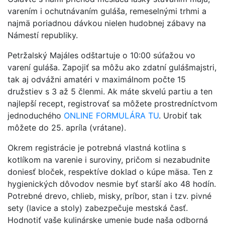
varením i ochutnávaním guláša, remeselnými trhmi a
najmä poriadnou dávkou nielen hudobnej zábavy na
Námestí republiky.
Petržalský Majáles odštartuje o 10:00 súťažou vo
varení guláša. Zapojiť sa môžu ako zdatní gulášmajstri,
tak aj odvážni amatéri v maximálnom počte 15
družstiev s 3 až 5 členmi. Ak máte skvelú partiu a ten
najlepší recept, registrovať sa môžete prostredníctvom
jednoduchého
ONLINE FORMULÁRA TU
. Urobiť tak
môžete do 25. apríla (vrátane).
Okrem registrácie je potrebná vlastná kotlina s
kotlíkom na varenie i suroviny, pričom si nezabudnite
doniesť bloček, respektíve doklad o kúpe mäsa. Ten z
hygienických dôvodov nesmie byť starší ako 48 hodín.
Potrebné drevo, chlieb, misky, príbor, stan i tzv. pivné
sety (lavice a stoly) zabezpečuje mestská časť.
Hodnotiť vaše kulinárske umenie bude naša odborná