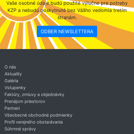
Vaše osobné údaje budú použité výlučne pre potreby
KZP a nebudú poskytnuté bez Vášho vedomia tretím
stranám.
ODBER NEWSLETTERA
O nás
Aktuality
Galéria
Vstupenky
Faktúry, zmluvy a objednávky
Prenájom priestorov
Partneri
Všeobecné obchodné podmienky
Profil verejného obstarávania
Súhrnné správy