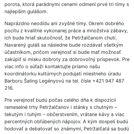
porota, ktorá parádnymi cenami odmení prvé tri tímy s
najlepším gulášom.
Naprázdno neodídu ani zvyšné tímy. Okrem dobrého
pocitu z kvalitne vykonanej práce a množstva zábavy,
ich bude hriať skutočnosť, že Petržalčanom chutí.
Navarený guláš sa následne bude rozdávať všetkým
účastníkom, pričom verejnosť si bude mať možnosť
zakúpiť si misku dobroty za dobrovoľný príspevok. Pre
viac info o súťaži kontaktujte priamo našu
koordinátorku kultúrnych podujatí miestneho úradu
Barboru Šaling Legényovú na tel. čísle +421 947 487
216.
Pre verejnosť budú počas celého dňa k dispozícii
remeselné trhy Petržalčanov i stánky s chutným –
tekutým i tuhým – občerstvením, vrátane kávy a viac
percentných obľúbených nápojov. A kým dospelí budú
hodovať a debatovať so známymi, Petržalčatá sa budú