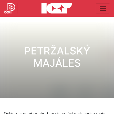
PETRŽALSKÝ
MAJÁLES
Oslávte s nami príchod mesiaca lásky stavaním mája,