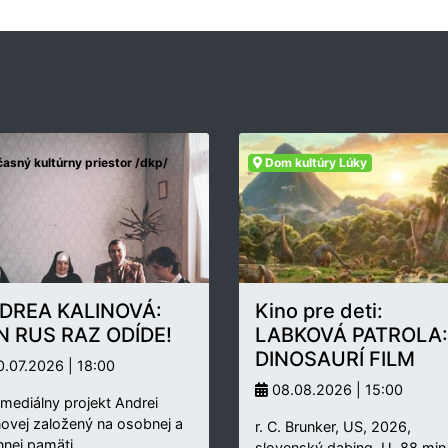
asný kultúrny priestor /dkp/
Dom kultúry Lúky
DREA KALINOVÁ:
Kino pre deti:
N RUS RAZ ODÍDE!
LABKOVÁ PATROLA:
DINOSAURÍ FILM
.07.2026 | 18:00
08.08.2026 | 15:00
rmediálny projekt Andrei
novej založený na osobnej a
r. C. Brunker, US, 2026,
nnej pamäti…
slovenský dabing, U, 88 min