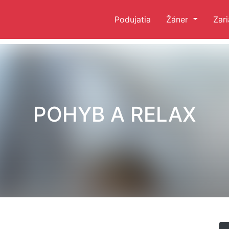
Podujatia
Žáner
Zar
POHYB A RELAX