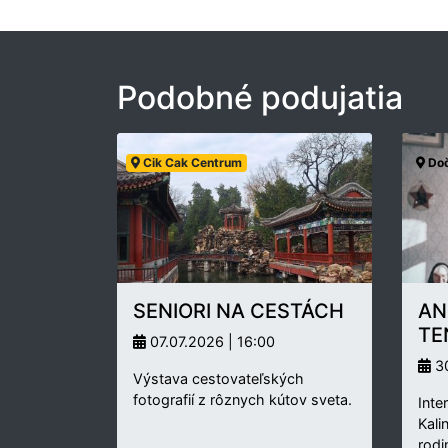
Podobné podujatia
Cik Cak Centrum
Doč
SENIORI NA CESTÁCH
AN
TE
07.07.2026 | 16:00
30
Výstava cestovateľských
fotografií z rôznych kútov sveta.
Inte
Kali
rodi