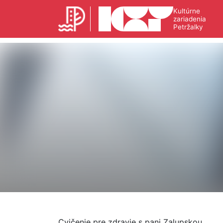
Kultúrne
zariadenia
Petržalky
Cvičenie pre zdravie s pani Zalupskou.