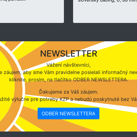
NEWSLETTER
Vážení návštevníci,
 záujem, aby sme Vám pravidelne posielali informačný new
kliknite, prosím, na tlačítko ODBER NEWSLETTERA.
Ďakujeme za Váš záujem.
žité výlučne pre potreby KZP a nebudú poskytnuté bez Vá
ODBER NEWSLETTERA