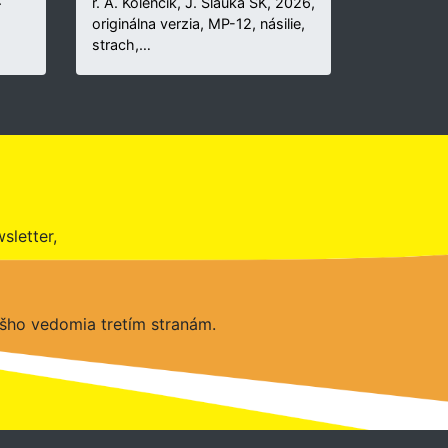
r. A. Kolenčík, J. Šlauka SK, 2026,
originálna verzia, MP-12, násilie,
strach,…
sletter,
šho vedomia tretím stranám.