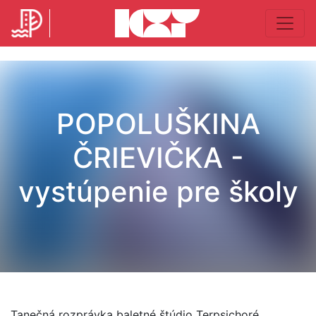
POPOLUŠKINA
ČRIEVIČKA -
vystúpenie pre školy
Tanečná rozprávka baletné štúdio Terpsichoré.