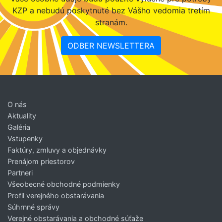
KZP a nebudú poskytnuté bez Vášho vedomia tretím
stranám.
ODBER NEWSLETTERA
O nás
Aktuality
Galéria
Vstupenky
Faktúry, zmluvy a objednávky
Prenájom priestorov
Partneri
Všeobecné obchodné podmienky
Profil verejného obstarávania
Súhrnné správy
Verejné obstarávania a obchodné súťaže