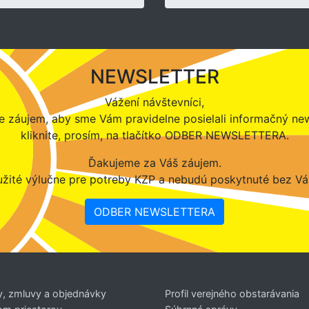
NEWSLETTER
Vážení návštevníci,
 záujem, aby sme Vám pravidelne posielali informačný new
kliknite, prosím, na tlačítko ODBER NEWSLETTERA.
Ďakujeme za Váš záujem.
žité výlučne pre potreby KZP a nebudú poskytnuté bez Vá
ODBER NEWSLETTERA
y, zmluvy a objednávky
Profil verejného obstarávania