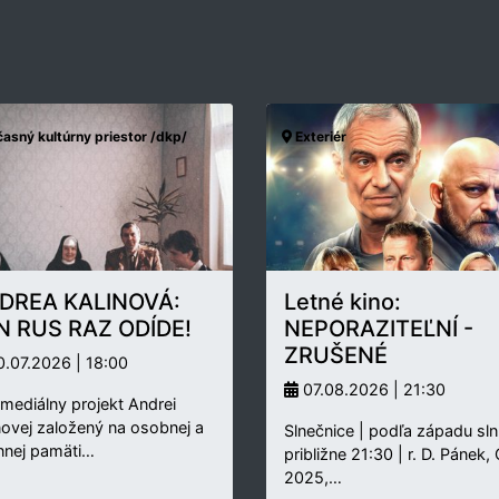
asný kultúrny priestor /dkp/
Exteriér
DREA KALINOVÁ:
Letné kino:
N RUS RAZ ODÍDE!
NEPORAZITEĽNÍ -
ZRUŠENÉ
.07.2026 | 18:00
07.08.2026 | 21:30
rmediálny projekt Andrei
novej založený na osobnej a
Slnečnice | podľa západu sln
nnej pamäti…
približne 21:30 | r. D. Pánek,
2025,…