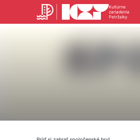
Kultúrne
zariadenia
Petržalky
Príď si zahrať spoločenské hry!