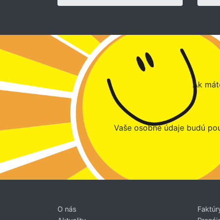
Ak máte
Vaše osobné údaje budú pou
O nás
Faktúr