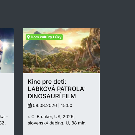
Dom kultúry Lúky
Kino pre deti:
LABKOVÁ PATROLA:
DINOSAURÍ FILM
08.08.2026 | 15:00
ka –
r. C. Brunker, US, 2026,
 CZ,
slovenský dabing, U, 88 min.