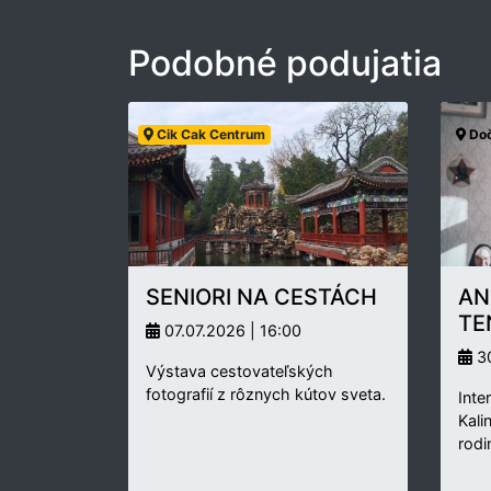
Podobné podujatia
Cik Cak Centrum
Doč
SENIORI NA CESTÁCH
AN
TE
07.07.2026 | 16:00
30
Výstava cestovateľských
fotografií z rôznych kútov sveta.
Inte
Kali
rodi