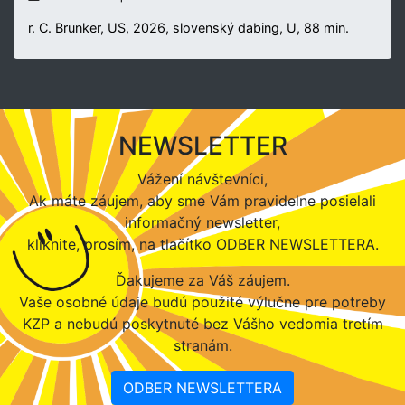
r. C. Brunker, US, 2026, slovenský dabing, U, 88 min.
NEWSLETTER
Vážení návštevníci,
Ak máte záujem, aby sme Vám pravidelne posielali
informačný newsletter,
kliknite, prosím, na tlačítko ODBER NEWSLETTERA.
Ďakujeme za Váš záujem.
Vaše osobné údaje budú použité výlučne pre potreby
KZP a nebudú poskytnuté bez Vášho vedomia tretím
stranám.
ODBER NEWSLETTERA