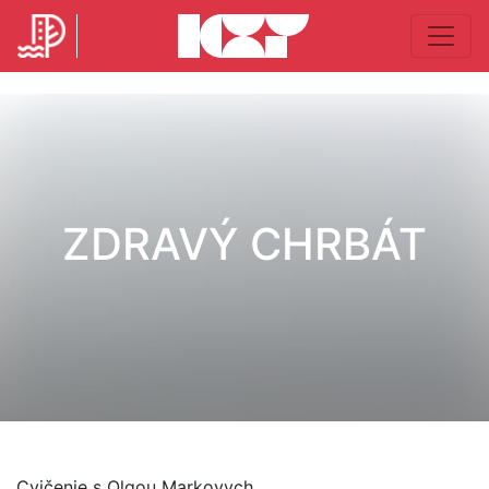
ZDRAVÝ CHRBÁT
Cvičenie s Olgou Markovych