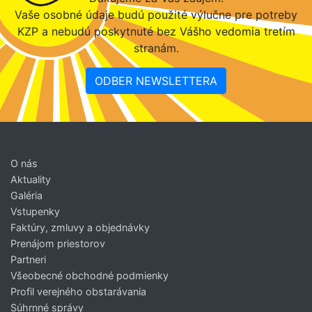
Vaše osobné údaje budú použité výlučne pre potreby
KZP a nebudú poskytnuté bez Vášho vedomia tretím
stranám.
ODBER NEWSLETTERA
O nás
Aktuality
Galéria
Vstupenky
Faktúry, zmluvy a objednávky
Prenájom priestorov
Partneri
Všeobecné obchodné podmienky
Profil verejného obstarávania
Súhrnné správy