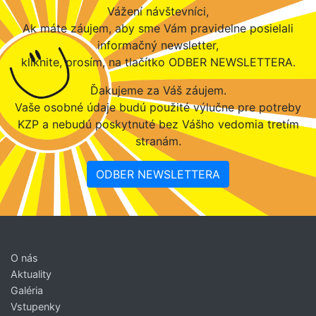
Vážení návštevníci,
Ak máte záujem, aby sme Vám pravidelne posielali
informačný newsletter,
kliknite, prosím, na tlačítko ODBER NEWSLETTERA.
Ďakujeme za Váš záujem.
Vaše osobné údaje budú použité výlučne pre potreby
KZP a nebudú poskytnuté bez Vášho vedomia tretím
stranám.
ODBER NEWSLETTERA
O nás
Aktuality
Galéria
Vstupenky