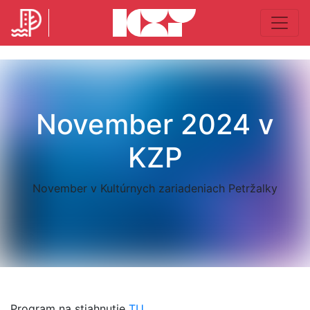
November 2024 v
KZP
November v Kultúrnych zariadeniach Petržalky
Program na stiahnutie
TU
.