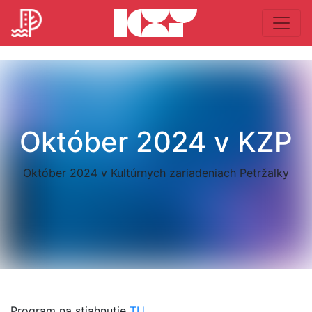
Október 2024 v KZP
Október 2024 v Kultúrnych zariadeniach Petržalky
Program na stiahnutie
TU
.