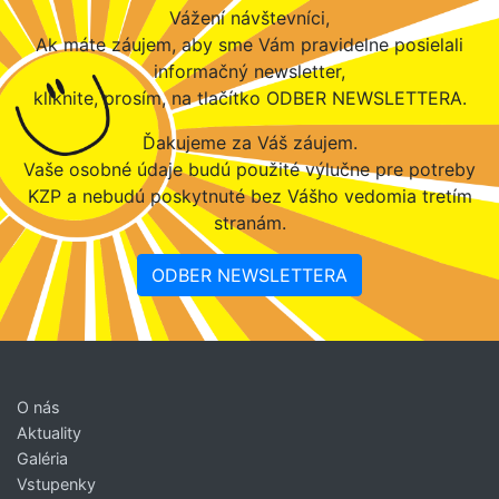
Vážení návštevníci,
Ak máte záujem, aby sme Vám pravidelne posielali
informačný newsletter,
kliknite, prosím, na tlačítko ODBER NEWSLETTERA.
Ďakujeme za Váš záujem.
Vaše osobné údaje budú použité výlučne pre potreby
KZP a nebudú poskytnuté bez Vášho vedomia tretím
stranám.
ODBER NEWSLETTERA
O nás
Aktuality
Galéria
Vstupenky