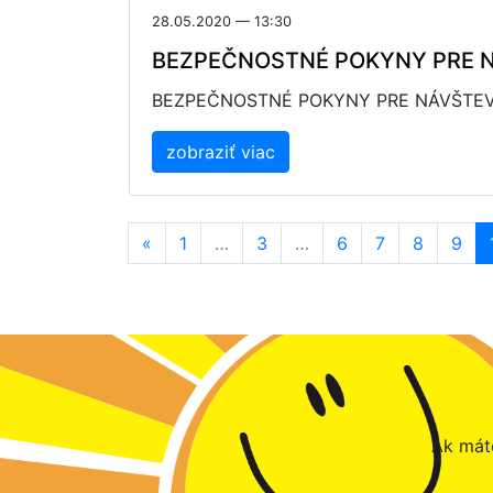
28.05.2020 — 13:30
BEZPEČNOSTNÉ POKYNY PRE N
BEZPEČNOSTNÉ POKYNY PRE NÁVŠTEV
zobraziť viac
«
1
…
3
…
6
7
8
9
Ak máte