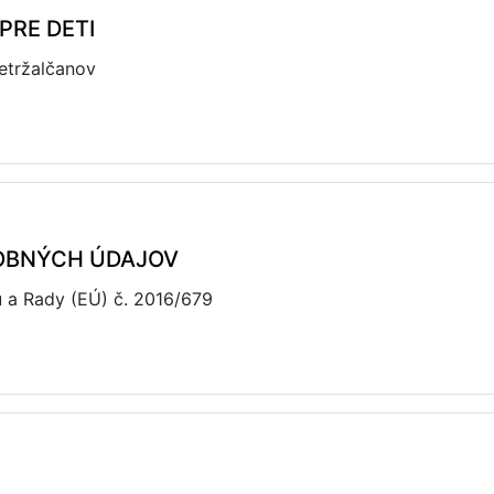
RE DETI
etržalčanov
OBNÝCH ÚDAJOV
 a Rady (EÚ) č. 2016/679