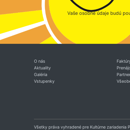
Vaše osobné údaje budú pou
O nás
Faktúr
Aktuality
Prenáj
Galéria
Partner
Vstupenky
Všeob
Všetky práva vyhradené pre Kultúrne zariadenia 