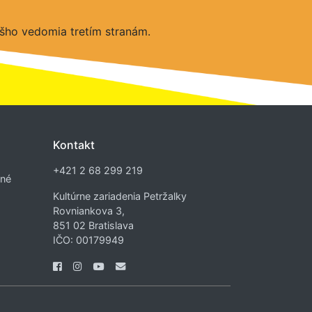
šho vedomia tretím stranám.
Kontakt
+421 2 68 299 219
dné
Kultúrne zariadenia Petržalky
Rovniankova 3,
851 02 Bratislava
IČO: 00179949