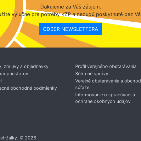
Ďakujeme za Váš záujem.
žité výlučne pre potreby KZP a nebudú poskytnuté bez Vá
ODBER NEWSLETTERA
y, zmluvy a objednávky
Profil verejného obstarávania
om priestorov
Súhrnné správy
i
Verejné obstarávania a obcho
súťaže
ecné obchodné podmienky
Informovanie o spracúvaní a
ochrane osobných údajov
Petržalky. © 2026.