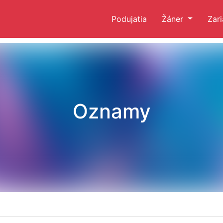
Podujatia
Žáner
Zar
Oznamy