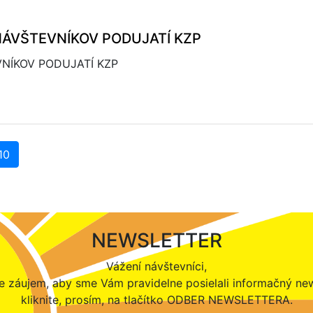
ÁVŠTEVNÍKOV PODUJATÍ KZP
NÍKOV PODUJATÍ KZP
10
NEWSLETTER
Vážení návštevníci,
 záujem, aby sme Vám pravidelne posielali informačný new
kliknite, prosím, na tlačítko ODBER NEWSLETTERA.