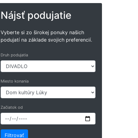
Nájsť podujatie
Vyberte si zo širokej ponuky našich
podujatí na základe svojich preferencií.
Druh podujatia
Miesto konania
Začiatok od