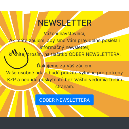
NEWSLETTER
Vážení návštevníci,
Ak máte záujem, aby sme Vám pravidelne posielali
informačný newsletter,
kliknite, prosím, na tlačítko ODBER NEWSLETTERA.
Ďakujeme za Váš záujem.
Vaše osobné údaje budú použité výlučne pre potreby
KZP a nebudú poskytnuté bez Vášho vedomia tretím
stranám.
ODBER NEWSLETTERA