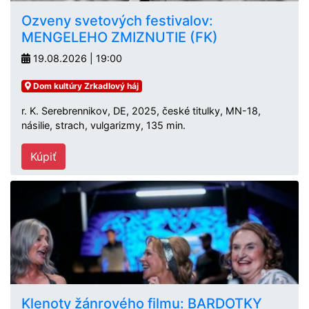
Ozveny svetových festivalov:
MENGELEHO ZMIZNUTIE (FK)
19.08.2026 | 19:00
Dom kultúry Zrkadlový háj
r. K. Serebrennikov, DE, 2025, české titulky, MN-18,
násilie, strach, vulgarizmy, 135 min.
Kúpiť
Klenoty žánrového filmu: BARDOTKY