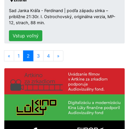
Exteriér
Sad Janka Kráľa - Ferdinand | podľa západu slnka –
približne 21:30r. I. Ostrochovský, originálna verzia, MP-
12, strach, 88 min.
Vstup voľný
«
1
2
3
4
»