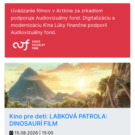
Uvádzanie filmov v Artkine za zrkadlom
podporuje Audiovizuálny fond. Digitalizáciu a
modernizáciu Kina Lúky finančne podporil
Audiovizuálny fond.
Kino pre deti: LABKOVÁ PATROLA:
DINOSAURÍ FILM
15.08.2026 | 15:00