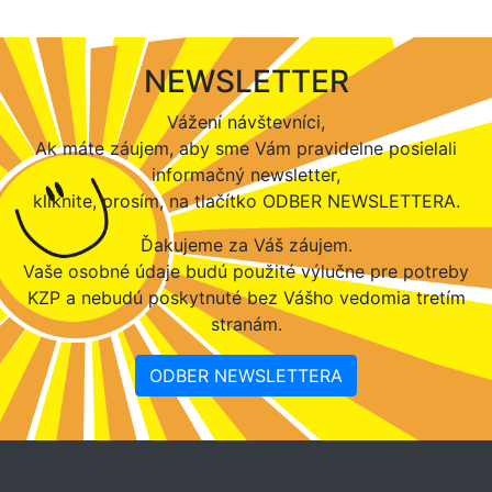
NEWSLETTER
Vážení návštevníci,
Ak máte záujem, aby sme Vám pravidelne posielali
informačný newsletter,
kliknite, prosím, na tlačítko ODBER NEWSLETTERA.
Ďakujeme za Váš záujem.
Vaše osobné údaje budú použité výlučne pre potreby
KZP a nebudú poskytnuté bez Vášho vedomia tretím
stranám.
ODBER NEWSLETTERA