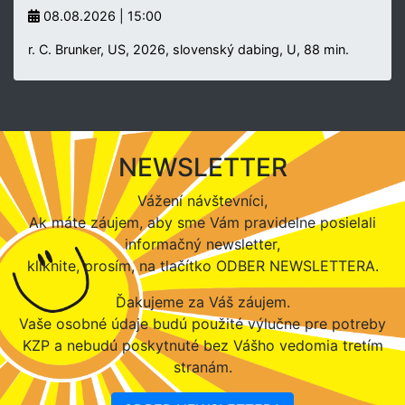
08.08.2026 | 15:00
r. C. Brunker, US, 2026, slovenský dabing, U, 88 min.
NEWSLETTER
Vážení návštevníci,
Ak máte záujem, aby sme Vám pravidelne posielali
informačný newsletter,
kliknite, prosím, na tlačítko ODBER NEWSLETTERA.
Ďakujeme za Váš záujem.
Vaše osobné údaje budú použité výlučne pre potreby
KZP a nebudú poskytnuté bez Vášho vedomia tretím
stranám.