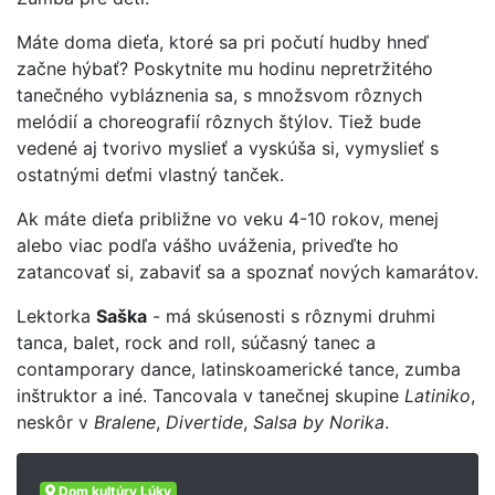
Máte doma dieťa, ktoré sa pri počutí hudby hneď
začne hýbať? Poskytnite mu hodinu nepretržitého
tanečného vybláznenia sa, s množsvom rôznych
melódií a choreografií rôznych štýlov. Tiež bude
vedené aj tvorivo myslieť a vyskúša si, vymyslieť s
ostatnými deťmi vlastný tanček.
Ak máte dieťa približne vo veku 4-10 rokov, menej
alebo viac podľa vášho uváženia, priveďte ho
zatancovať si, zabaviť sa a spoznať nových kamarátov.
Lektorka
Saška
- má skúsenosti s rôznymi druhmi
tanca, balet, rock and roll, súčasný tanec a
contamporary dance, latinskoamerické tance, zumba
inštruktor a iné. Tancovala v tanečnej skupine
Latiniko
,
neskôr v
Bralene
,
Divertide
,
Salsa by Norika
.
Dom kultúry Lúky