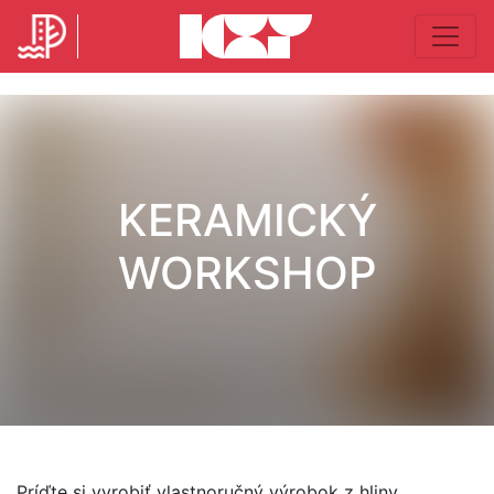
KERAMICKÝ
WORKSHOP
Príďte si vyrobiť vlastnoručný výrobok z hliny.