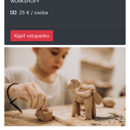
WORKSHOPY
25 € / osoba
Kúpiť vstupenku