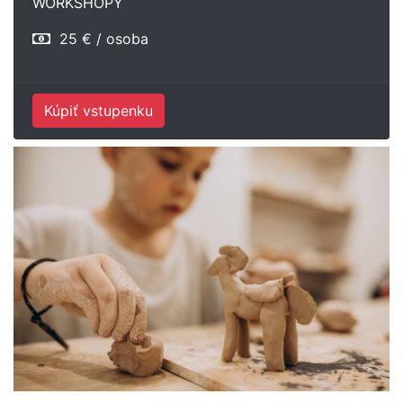
WORKSHOPY
25 € / osoba
Kúpiť vstupenku