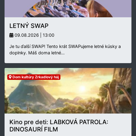
LETNÝ SWAP
09.08.2026 | 13:00
Je tu ďalší SWAP! Tento krát SWAPujeme letné kúsky a
doplnky. Máš doma letné…
Dom kultúry Zrkadlový háj
Kino pre deti: LABKOVÁ PATROLA:
DINOSAURÍ FILM