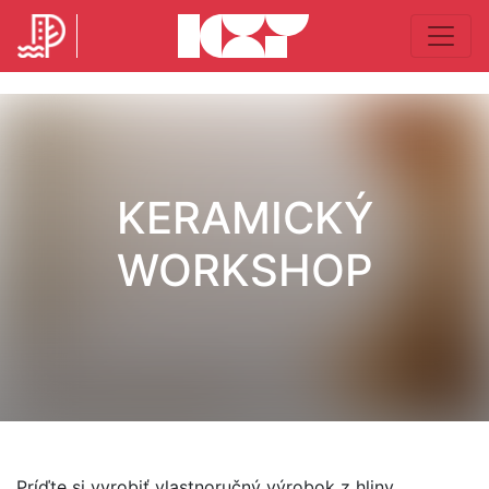
KERAMICKÝ
WORKSHOP
Príďte si vyrobiť vlastnoručný výrobok z hliny.