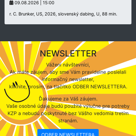
09.08.2026 | 15:00
r. C. Brunker, US, 2026, slovenský dabing, U, 88 min.
NEWSLETTER
Vážení návštevníci,
Ak máte záujem, aby sme Vám pravidelne posielali
informačný newsletter,
kliknite, prosím, na tlačítko ODBER NEWSLETTERA.
Ďakujeme za Váš záujem.
Vaše osobné údaje budú použité výlučne pre potreby
KZP a nebudú poskytnuté bez Vášho vedomia tretím
stranám.
ODBER NEWSLETTERA