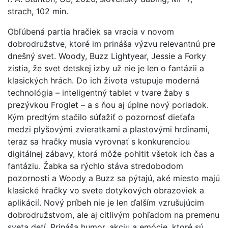
strach, 102 min.
Obľúbená partia hračiek sa vracia v novom
dobrodružstve, ktoré im prináša výzvu relevantnú pre
dnešný svet. Woody, Buzz Lightyear, Jessie a Forky
zistia, že svet detskej izby už nie je len o fantázii a
klasických hrách. Do ich života vstupuje moderná
technológia – inteligentný tablet v tvare žaby s
prezývkou Froglet – a s ňou aj úplne nový poriadok.
Kým predtým stačilo súťažiť o pozornosť dieťaťa
medzi plyšovými zvieratkami a plastovými hrdinami,
teraz sa hračky musia vyrovnať s konkurenciou
digitálnej zábavy, ktorá môže pohltit všetok ich čas a
fantáziu. Žabka sa rýchlo stáva stredobodom
pozornosti a Woody a Buzz sa pýtajú, aké miesto majú
klasické hračky vo svete dotykových obrazoviek a
aplikácií. Nový príbeh nie je len ďalším vzrušujúcim
dobrodružstvom, ale aj citlivým pohľadom na premenu
sveta detí. Prináša humor, akciu a emócie, ktoré sú