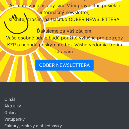
Ak máte záujem, aby sme Vám pravidelne posielali
informačný newsletter,
kliknite, prosím, na tlačítko ODBER NEWSLETTERA.
Ďakujeme za Váš záujem.
Vaše osobné údaje budú použité výlučne pre potreby
KZP a nebudú poskytnuté bez Vášho vedomia tretím
stranám.
ODBER NEWSLETTERA
O nás
Aktuality
Galéria
Vstupenky
Faktúry, zmluvy a objednávky