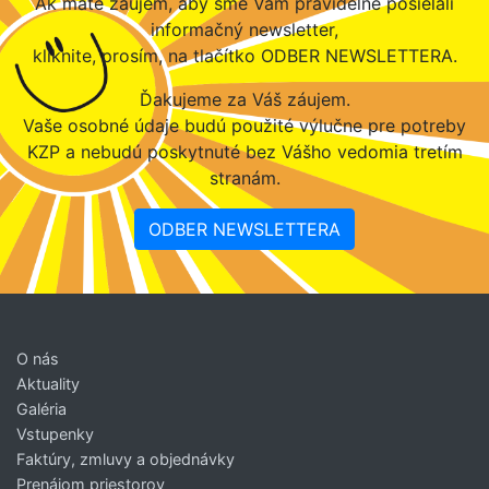
Ak máte záujem, aby sme Vám pravidelne posielali
informačný newsletter,
kliknite, prosím, na tlačítko ODBER NEWSLETTERA.
Ďakujeme za Váš záujem.
Vaše osobné údaje budú použité výlučne pre potreby
KZP a nebudú poskytnuté bez Vášho vedomia tretím
stranám.
ODBER NEWSLETTERA
O nás
Aktuality
Galéria
Vstupenky
Faktúry, zmluvy a objednávky
Prenájom priestorov