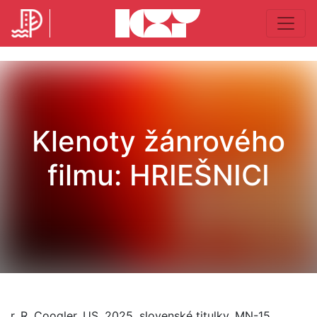
Klenoty žánrového
filmu: HRIEŠNICI
r. R. Coogler, US, 2025, slovenské titulky, MN-15,