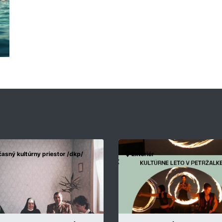
asný kultúrny priestor /dkp/
Exteriér