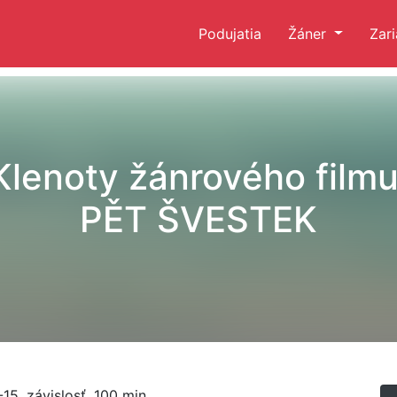
Podujatia
Žáner
Zar
Klenoty žánrového filmu
PĚT ŠVESTEK
-15, závislosť, 100 min.