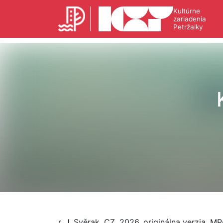
Kultúrne
zariadenia
Petržalky
r. J. Svěrak, CZ, 2026, originálna verzia, MP