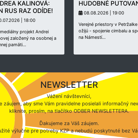
DREA KALINOVÁ:
HUDOBNÉ PUTOVAN
N RUS RAZ ODÍDE!
08.08.2026 | 19:00
.07.2026 | 18:00
Verejné priestory v Petržalke
ožijú - spojenie cimbalu a s
rmediálny projekt Andrei
na Námestí…
novej založený na osobnej a
nnej pamäti…
NEWSLETTER
Vážení návštevníci,
 záujem, aby sme Vám pravidelne posielali informačný new
kliknite, prosím, na tlačítko ODBER NEWSLETTERA.
Ďakujeme za Váš záujem.
žité výlučne pre potreby KZP a nebudú poskytnuté bez Vá