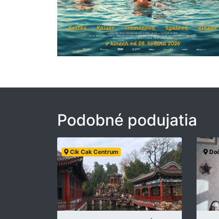
Podobné podujatia
Cik Cak Centrum
Doč