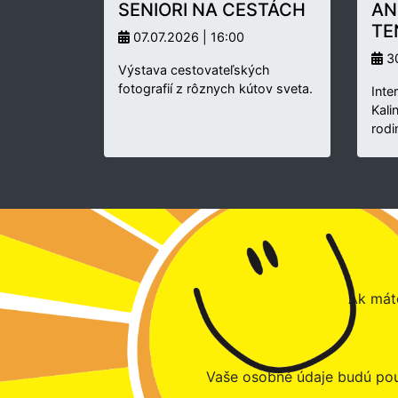
SENIORI NA CESTÁCH
AN
TE
07.07.2026 | 16:00
30
Výstava cestovateľských
fotografií z rôznych kútov sveta.
Inte
Kali
rodi
Ak máte
Vaše osobné údaje budú pou