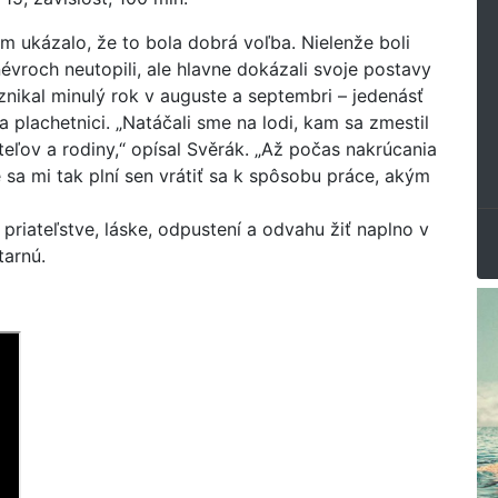
m ukázalo, že to bola dobrá voľba. Nielenže boli
évroch neutopili, ale hlavne dokázali svoje postavy
znikal minulý rok v auguste a septembri – jedenásť
a plachetnici. „Natáčali sme na lodi, kam sa zmestil
teľov a rodiny,“ opísal Svěrák. „Až počas nakrúcania
 sa mi tak plní sen vrátiť sa k spôsobu práce, akým
priateľstve, láske, odpustení a odvahu žiť naplno v
tarnú.