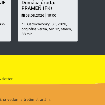
IE
Domáca úroda:
PRAMEŇ (FK)
08.08.2026 | 19:00
pevu
r. I. Ostrochovský, SK, 2026,
originálna verzia, MP-12, strach,
88 min.
sletter,
šho vedomia tretím stranám.