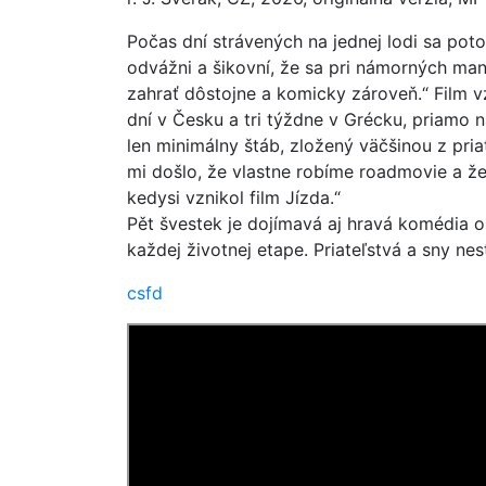
Počas dní strávených na jednej lodi sa poto
odvážni a šikovní, že sa pri námorných man
zahrať dôstojne a komicky zároveň.“ Film v
dní v Česku a tri týždne v Grécku, priamo n
len minimálny štáb, zložený väčšinou z pria
mi došlo, že vlastne robíme roadmovie a že
kedysi vznikol film Jízda.“
Pět švestek je dojímavá aj hravá komédia o 
každej životnej etape. Priateľstvá a sny nes
csfd