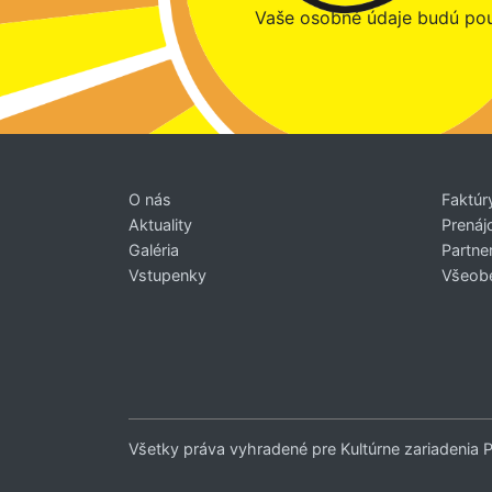
Vaše osobné údaje budú pou
O nás
Faktúr
Aktuality
Prenáj
Galéria
Partner
Vstupenky
Všeob
Všetky práva vyhradené pre Kultúrne zariadenia 