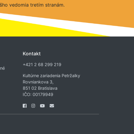
šho vedomia tretím stranám.
Kontakt
+421 2 68 299 219
dné
Kultúrne zariadenia Petržalky
Rovniankova 3,
851 02 Bratislava
IČO: 00179949