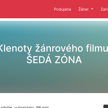
Podujatia
Žáner
Zar
Klenoty žánrového filmu
ŠEDÁ ZÓNA
 násilie, vulgarizmy, 98 min.