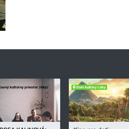
asný kultúrny priestor /dkp/
Dom kultúry Lúky