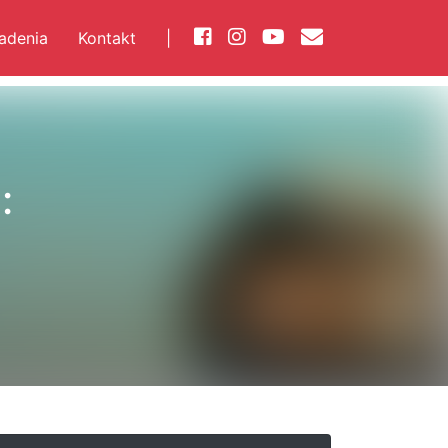
iadenia
Kontakt
|
: