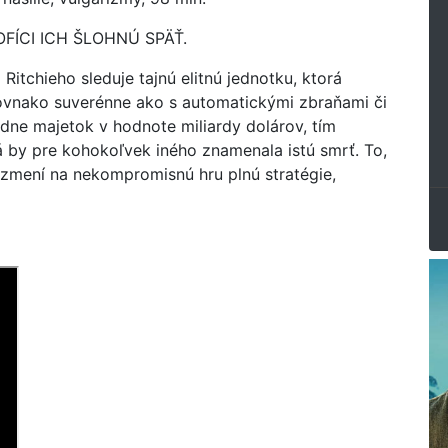
FÍCI ICH ŠLOHNÚ SPÄŤ.
Ritchieho sleduje tajnú elitnú jednotku, ktorá
ovnako suverénne ako s automatickými zbraňami či
ne majetok v hodnote miliardy dolárov, tím
rá by pre kohokoľvek iného znamenala istú smrť. To,
 zmení na nekompromisnú hru plnú stratégie,