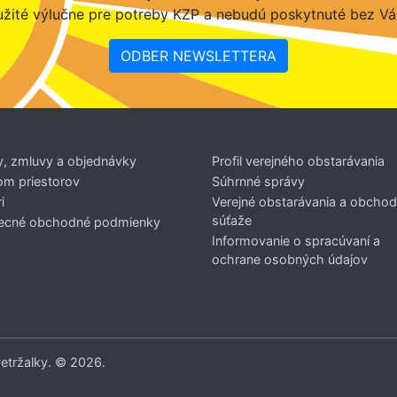
žité výlučne pre potreby KZP a nebudú poskytnuté bez Vá
ODBER NEWSLETTERA
y, zmluvy a objednávky
Profil verejného obstarávania
om priestorov
Súhrnné správy
i
Verejné obstarávania a obcho
súťaže
ecné obchodné podmienky
Informovanie o spracúvaní a
ochrane osobných údajov
Petržalky. © 2026.