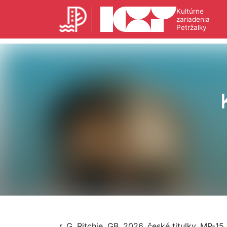
Kultúrne
zariadenia
Petržalky
r. G. Ritchie, GB, 2026, české titulky, MP-15,