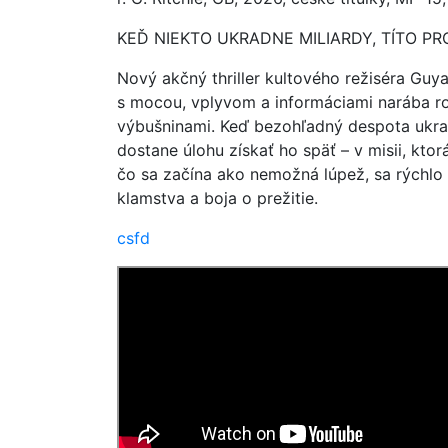
KEĎ NIEKTO UKRADNE MILIARDY, TÍTO PRO
Nový akčný thriller kultového režiséra Guya 
s mocou, vplyvom a informáciami narába r
výbušninami. Keď bezohľadný despota ukrad
dostane úlohu získať ho späť – v misii, kto
čo sa začína ako nemožná lúpež, sa rýchlo
klamstva a boja o prežitie.
csfd