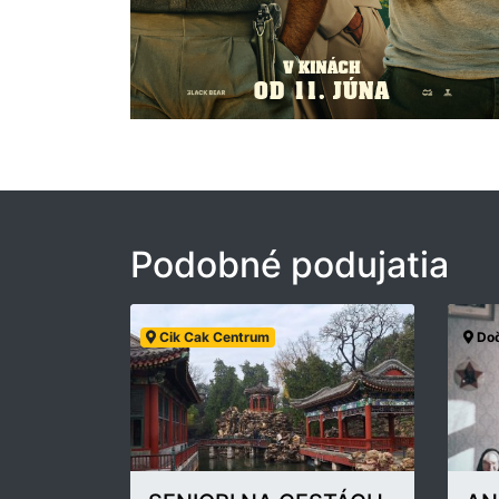
Podobné podujatia
Cik Cak Centrum
Doč