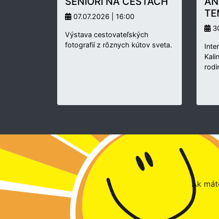
SENIORI NA CESTÁCH
AN
TE
07.07.2026 | 16:00
30
Výstava cestovateľských
fotografií z rôznych kútov sveta.
Inte
Kali
rodi
Ak máte