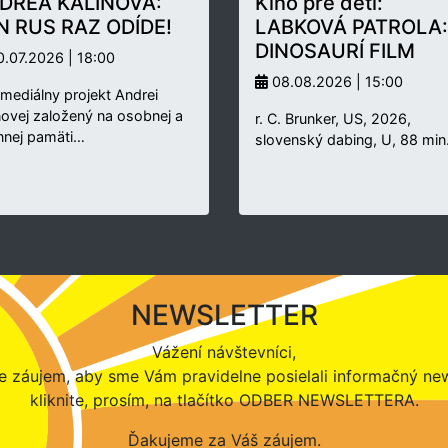
DREA KALINOVÁ:
Kino pre deti:
N RUS RAZ ODÍDE!
LABKOVÁ PATROLA:
DINOSAURÍ FILM
.07.2026 | 18:00
08.08.2026 | 15:00
rmediálny projekt Andrei
novej založený na osobnej a
r. C. Brunker, US, 2026,
nnej pamäti…
slovenský dabing, U, 88 min
NEWSLETTER
Vážení návštevníci,
 záujem, aby sme Vám pravidelne posielali informačný new
kliknite, prosím, na tlačítko ODBER NEWSLETTERA.
Ďakujeme za Váš záujem.