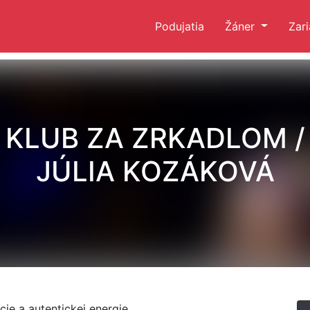
Podujatia
Žáner
Zar
KLUB ZA ZRKADLOM /
JÚLIA KOZÁKOVÁ
ie a autentickej energie.