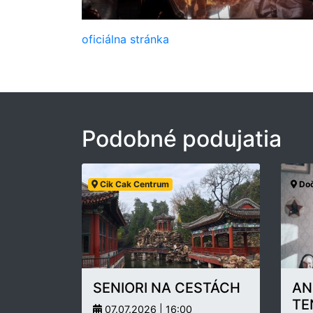
oficiálna stránka
Podobné podujatia
Cik Cak Centrum
Doč
SENIORI NA CESTÁCH
AN
TE
07.07.2026 | 16:00