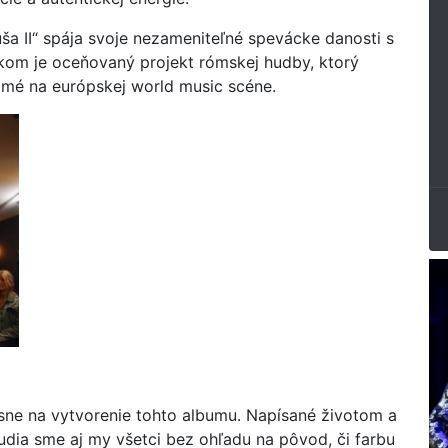
 II“ spája svoje nezameniteľné spevácke danosti s
kom je oceňovaný projekt rómskej hudby, ktorý
nomé na európskej world music scéne.
sne na vytvorenie tohto albumu. Napísané životom a
dia sme aj my všetci bez ohľadu na pôvod, či farbu