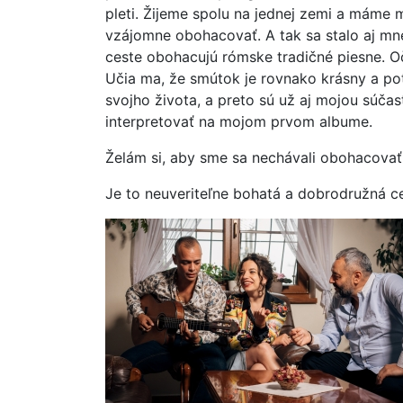
pleti. Žijeme spolu na jednej zemi a máme 
vzájomne obohacovať. A tak sa stalo aj mn
ceste obohacujú rómske tradičné piesne. O
Učia ma, že smútok je rovnako krásny a pot
svojho života, a preto sú už aj mojou súčas
interpretovať na mojom prvom albume.
​Želám si, aby sme sa nechávali obohacovať d
Je to neuveriteľne bohatá a dobrodružná ce