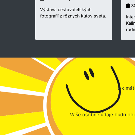
30
Výstava cestovateľských
fotografií z rôznych kútov sveta.
Inte
Kali
rodi
Ak máte
Vaše osobné údaje budú pou