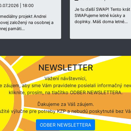
.07.2026 | 18:00
Je tu ďalší SWAP! Tento krát
SWAPujeme letné kúsky a
rmediálny projekt Andrei
doplnky. Máš doma letné…
novej založený na osobnej a
nnej pamäti…
NEWSLETTER
Vážení návštevníci,
 záujem, aby sme Vám pravidelne posielali informačný new
kliknite, prosím, na tlačítko ODBER NEWSLETTERA.
Ďakujeme za Váš záujem.
žité výlučne pre potreby KZP a nebudú poskytnuté bez Vá
ODBER NEWSLETTERA