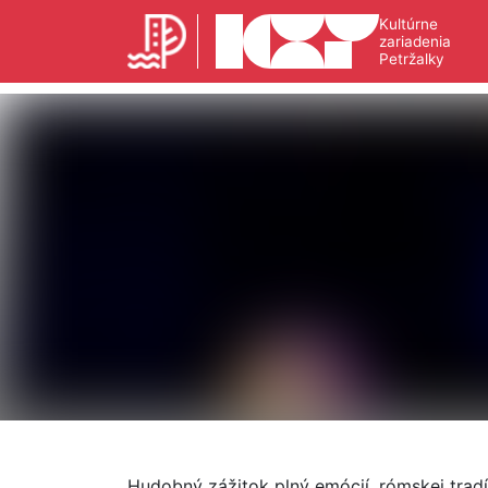
Kultúrne
zariadenia
Petržalky
Hudobný zážitok plný emócií, rómskej tradíc