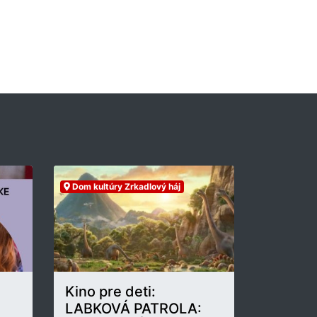
Dom kultúry Zrkadlový háj
Kino pre deti:
LABKOVÁ PATROLA: