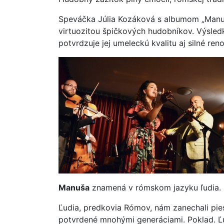
Speváčka Júlia Kozáková s albumom „Manuša
virtuozitou špičkových hudobníkov. Výsled
potvrdzuje jej umeleckú kvalitu aj silné re
Manuša
znamená v rómskom jazyku ľudia.
Ľudia, predkovia Rómov, nám zanechali pie
potvrdené mnohými generáciami. Poklad. Ľu