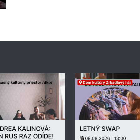
asný kultúrny priestor /dkp/
Dom kultúry Zrkadlový háj
DREA KALINOVÁ:
LETNÝ SWAP
N RUS RAZ ODÍDE!
09.08.2026 | 13:00