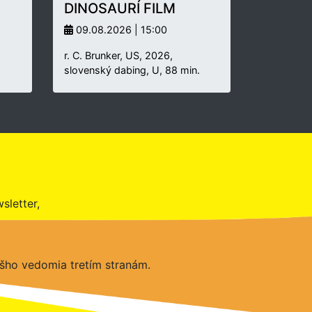
DINOSAURÍ FILM
09.08.2026 | 15:00
r. C. Brunker, US, 2026,
slovenský dabing, U, 88 min.
sletter,
šho vedomia tretím stranám.