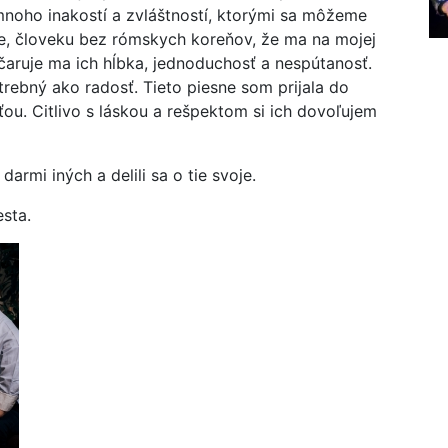
mnoho inakostí a zvláštností, ktorými sa môžeme
e, človeku bez rómskych koreňov, že ma na mojej
čaruje ma ich hĺbka, jednoduchosť a nespútanosť.
rebný ako radosť. Tieto piesne som prijala do
ťou. Citlivo s láskou a rešpektom si ich dovoľujem
armi iných a delili sa o tie svoje.
sta.