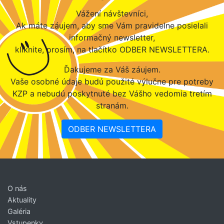
Vážení návštevníci,
Ak máte záujem, aby sme Vám pravidelne posielali
informačný newsletter,
kliknite, prosím, na tlačítko ODBER NEWSLETTERA.
Ďakujeme za Váš záujem.
Vaše osobné údaje budú použité výlučne pre potreby
KZP a nebudú poskytnuté bez Vášho vedomia tretím
stranám.
ODBER NEWSLETTERA
O nás
Aktuality
Galéria
Vstupenky