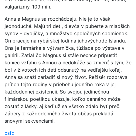
vulgarizmy, 109 min.
Anna a Magnus sa rozchádzajú. Nie je to však
jednoduché. Majú tri deti, dievča v puberte a mladších
synov – dvojičky, a množstvo spoločných spomienok.
On pracuje na rybárskej lodi na juhovýchode Islandu.
Ona je farmárka a výtvarníčka, túžiaca po výstave v
galérii. Zatiaľ čo Magnus si stále nechce pripustiť
koniec vzťahu s Annou a nedokáže sa zmieriť s tým, že
bol v životoch ich detí odsunutý na vedľajšiu koľaj,
Anna sa snaží zariadiť si nový život. Režisér rozpráva
príbeh tejto rodiny v priebehu jedného roka v jej
každodennej existencii. So svojou jedinečnou
filmárskou poetikou ukazuje, koľko cenného môže
zostať z lásky, aj keď už sa všetko zdalo byť preč.
Zábery z každodenného života občas prekladá
snovými sekvenciami.
csfd