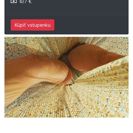
6/7 €
Kúpiť vstupenku