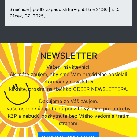
Slnečnice | podľa západu slnka – približne 21:30 | r. D.
Pánek, CZ, 2025,…
NEWSLETTER
Vážení návštevníci,
Ak máte záujem, aby sme Vám pravidelne posielali
informačný newsletter,
kliknite, prosím, na tlačítko ODBER NEWSLETTERA.
Ďakujeme za Váš záujem.
Vaše osobné údaje budú použité výlučne pre potreby
KZP a nebudú poskytnuté bez Vášho vedomia tretím
stranám.