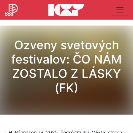
Ozveny svetových
festivalov: ČO NÁM
ZOSTALO Z LÁSKY
(FK)
r. H. Pálmason, IS, 2025, české titulky, MP-15, strach,