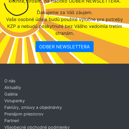
kliknite, prosím, na tlačítko ODBER NEWSLETTERA.
Ďakujeme za Váš záujem.
Vaše osobné údaje budú použité výlučne pre potreby
KZP a nebudú poskytnuté bez Vášho vedomia tretím
stranám.
ODBER NEWSLETTERA
O nás
Aktuality
Galéria
Vstupenky
Faktúry, zmluvy a objednávky
Prenájom priestorov
Partneri
Všeobecné obchodné podmienky