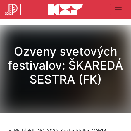
Ozveny svetových
festivalov: ŠKAREDÁ
SESTRA (FK)
r. E. Blichfeldt, NO, 2025, české titulky, MN-18,