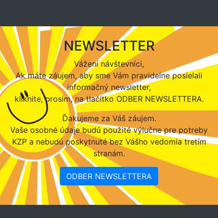
NEWSLETTER
Vážení návštevníci,
Ak máte záujem, aby sme Vám pravidelne posielali
informačný newsletter,
kliknite, prosím, na tlačítko ODBER NEWSLETTERA.
Ďakujeme za Váš záujem.
Vaše osobné údaje budú použité výlučne pre potreby
KZP a nebudú poskytnuté bez Vášho vedomia tretím
stranám.
ODBER NEWSLETTERA