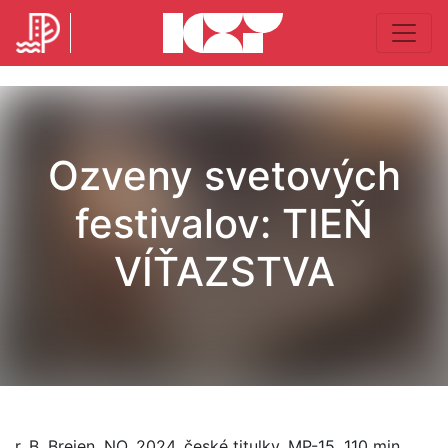
Ozveny svetových
festivalov: TIEŇ
VÍŤAZSTVA
r. B. Breien, NO, 2024, české titulky, MP-15, 110 min.