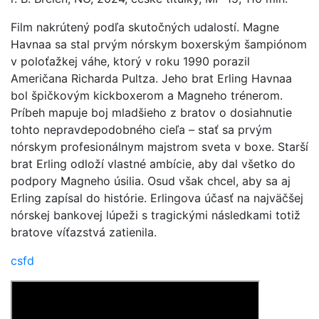
Film nakrútený podľa skutočných udalostí. Magne
Havnaa sa stal prvým nórskym boxerským šampiónom
v poloťažkej váhe, ktorý v roku 1990 porazil
Američana Richarda Pultza. Jeho brat Erling Havnaa
bol špičkovým kickboxerom a Magneho trénerom.
Príbeh mapuje boj mladšieho z bratov o dosiahnutie
tohto nepravdepodobného cieľa – stať sa prvým
nórskym profesionálnym majstrom sveta v boxe. Starší
brat Erling odloží vlastné ambície, aby dal všetko do
podpory Magneho úsilia. Osud však chcel, aby sa aj
Erling zapísal do histórie. Erlingova účasť na najväčšej
nórskej bankovej lúpeži s tragickými následkami totiž
bratove víťazstvá zatienila.
csfd