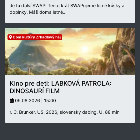
Je tu ďalší SWAP! Tento krát SWAPujeme letné kúsky a
doplnky. Máš doma letné…
Dom kultúry Zrkadlový háj
Kino pre deti: LABKOVÁ PATROLA:
DINOSAURÍ FILM
09.08.2026 | 15:00
r. C. Brunker, US, 2026, slovenský dabing, U, 88 min.