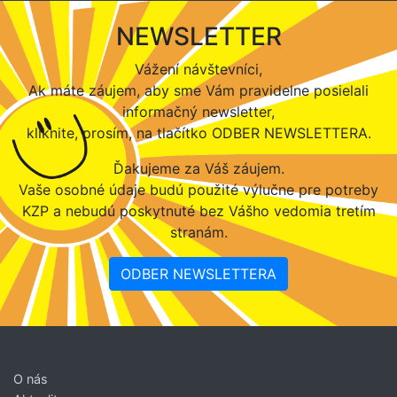
NEWSLETTER
Vážení návštevníci,
Ak máte záujem, aby sme Vám pravidelne posielali
informačný newsletter,
kliknite, prosím, na tlačítko ODBER NEWSLETTERA.
Ďakujeme za Váš záujem.
Vaše osobné údaje budú použité výlučne pre potreby
KZP a nebudú poskytnuté bez Vášho vedomia tretím
stranám.
ODBER NEWSLETTERA
O nás