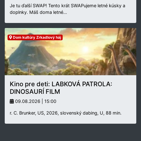
Je tu ďalší SWAP! Tento krát SWAPujeme letné kúsky a
doplnky. Máš doma letné…
Dom kultúry Zrkadlový háj
Kino pre deti: LABKOVÁ PATROLA:
DINOSAURÍ FILM
09.08.2026 | 15:00
r. C. Brunker, US, 2026, slovenský dabing, U, 88 min.