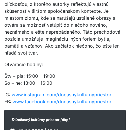
blízkosťou, z ktorého autorky reflektujú vlastnú
skúsenosť v širšom spoločenskom kontexte. Je
miestom zlomu, kde sa narúšajú ustálené obrazy a
otvára sa možnosť vstúpiť do niečoho nového,
neznámeho a ešte neprebádaného. Táto prechodová
pozícia umožňuje imagináciu iných foriem bytia,
pamäti a vzťahov. Ako začiatok niečoho, čo ešte len
hľadá svoj tvar.
Otváracie hodiny:
Štv – pia: 15:00 – 19:00
So – ne: 13:00 – 16:00
IG:
www.instagram.com/docasnykulturnypriestor
FB:
www.facebook.com/docasnykulturnypriestor
Dočasný kultúrny priestor /dkp/