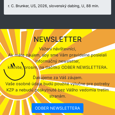
r. C. Brunker, US, 2026, slovenský dabing, U, 88 min.
NEWSLETTER
Vážení návštevníci,
Ak máte záujem, aby sme Vám pravidelne posielali
informačný newsletter,
kliknite, prosím, na tlačítko ODBER NEWSLETTERA.
Ďakujeme za Váš záujem.
Vaše osobné údaje budú použité výlučne pre potreby
KZP a nebudú poskytnuté bez Vášho vedomia tretím
stranám.
ODBER NEWSLETTERA