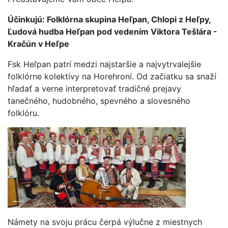
Účinkujú: Folklórna skupina Heľpan, Chlopi z Heľpy,
Ľudová hudba Heľpan pod vedením Viktora Tešlára -
Kračún v Heľpe
Fsk Heľpan patrí medzi najstaršie a najvytrvalejšie
folklórne kolektívy na Horehroní. Od začiatku sa snaží
hľadať a verne interpretovať tradičné prejavy
tanečného, hudobného, spevného a slovesného
folklóru.
Námety na svoju prácu čerpá výlučne z miestnych