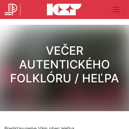
VEČER
AUTENTICKÉHO
FOLKLÓRU / HEĽPA
Predstavujeme Vám obec Heľpa.