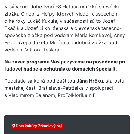
V súčasnej dobe tvorí FS Heľpan mužská spevácka
zložka Chlopi z Heľpy, ktorých viedol k úspechom
dlhé roky Lukáč Kukuľa, v súčasnosti sú to Jozef
Tkáčik a Jozef Lilko, ženská a dievčenská tanečno-
spevácka zložka pod vedením Mária Kemkovej, Anny
Fedorovej a Jozefa Murína a hudobná zložka pod
vedením Viktora Tešlára.
Na záver programu Vás pozývame na posedenie pri
ľudovej hudbe a ochutnávke domácich špecialít.
Podujatie sa koná pod záštitou
Jána Hrčku
, starostu
mestskej časti Bratislava-Petržalka v spolupráci
s Vladimírom Bajanom, ProFolklorika n.f.
Dom kultúry Zrkadlový háj