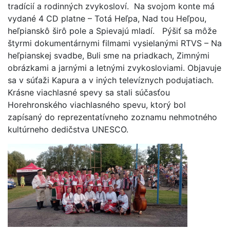
tradícií a rodinných zvykosloví. Na svojom konte má
vydané 4 CD platne – Totá Heľpa, Nad tou Heľpou,
heľpianskô širô pole a Spievajú mladí. Pýšiť sa môže
štyrmi dokumentárnymi filmami vysielanými RTVS – Na
heľpianskej svadbe, Buli sme na priadkach, Zimnými
obrázkami a jarnými a letnými zvykosloviami. Objavuje
sa v súťaži Kapura a v iných televíznych podujatiach.
Krásne viachlasné spevy sa stali súčasťou
Horehronského viachlasného spevu, ktorý bol
zapísaný do reprezentatívneho zoznamu nehmotného
kultúrneho dedičstva UNESCO.