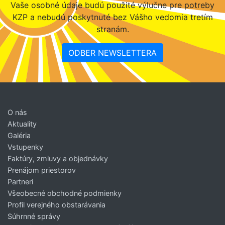
Vaše osobné údaje budú použité výlučne pre potreby
KZP a nebudú poskytnuté bez Vášho vedomia tretím
stranám.
ODBER NEWSLETTERA
O nás
Aktuality
Galéria
Vstupenky
Faktúry, zmluvy a objednávky
Prenájom priestorov
Partneri
Všeobecné obchodné podmienky
Profil verejného obstarávania
Súhrnné správy