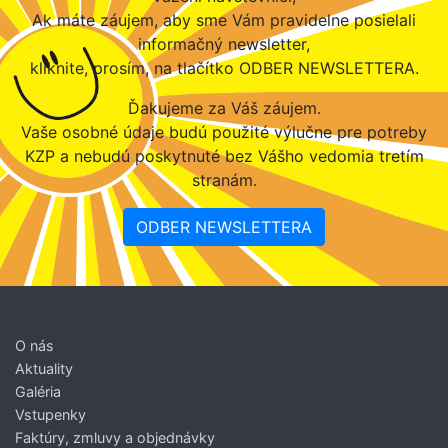
Ak máte záujem, aby sme Vám pravidelne posielali
informačný newsletter,
kliknite, prosím, na tlačítko ODBER NEWSLETTERA.
Ďakujeme za Váš záujem.
Vaše osobné údaje budú použité výlučne pre potreby
KZP a nebudú poskytnuté bez Vášho vedomia tretím
stranám.
ODBER NEWSLETTERA
O nás
Aktuality
Galéria
Vstupenky
Faktúry, zmluvy a objednávky