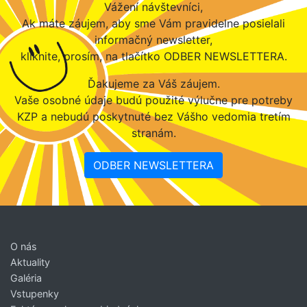
Vážení návštevníci,
Ak máte záujem, aby sme Vám pravidelne posielali
informačný newsletter,
kliknite, prosím, na tlačítko ODBER NEWSLETTERA.
Ďakujeme za Váš záujem.
Vaše osobné údaje budú použité výlučne pre potreby
KZP a nebudú poskytnuté bez Vášho vedomia tretím
stranám.
ODBER NEWSLETTERA
O nás
Aktuality
Galéria
Vstupenky