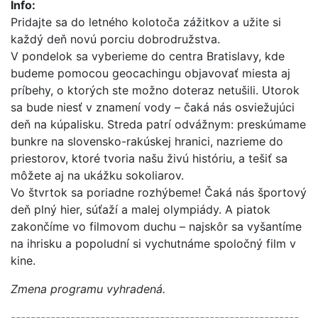
Info:
Pridajte sa do letného kolotoča zážitkov a užite si
každý deň novú porciu dobrodružstva.
V pondelok sa vyberieme do centra Bratislavy, kde
budeme pomocou geocachingu objavovať miesta aj
príbehy, o ktorých ste možno doteraz netušili. Utorok
sa bude niesť v znamení vody – čaká nás osviežujúci
deň na kúpalisku. Streda patrí odvážnym: preskúmame
bunkre na slovensko-rakúskej hranici, nazrieme do
priestorov, ktoré tvoria našu živú históriu, a tešiť sa
môžete aj na ukážku sokoliarov.
Vo štvrtok sa poriadne rozhýbeme! Čaká nás športový
deň plný hier, súťaží a malej olympiády. A piatok
zakončíme vo filmovom duchu – najskôr sa vyšantíme
na ihrisku a popoludní si vychutnáme spoločný film v
kine.
Zmena programu vyhradená.
----------------------------------------------------------