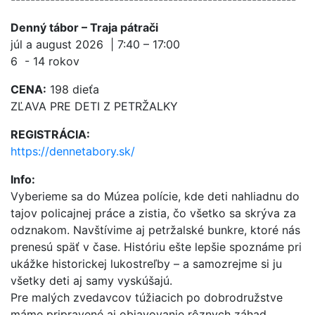
Denný tábor – Traja pátrači
júl a august 2026 | 7:40 – 17:00
6 - 14 rokov
CENA:
198 dieťa
ZĽAVA PRE DETI Z PETRŽALKY
REGISTRÁCIA:
https://dennetabory.sk/
Info:
Vyberieme sa do Múzea polície, kde deti nahliadnu do
tajov policajnej práce a zistia, čo všetko sa skrýva za
odznakom. Navštívime aj petržalské bunkre, ktoré nás
prenesú späť v čase. Históriu ešte lepšie spoznáme pri
ukážke historickej lukostreľby – a samozrejme si ju
všetky deti aj samy vyskúšajú.
Pre malých zvedavcov túžiacich po dobrodružstve
máme pripravené aj objavovanie rôznych záhad.