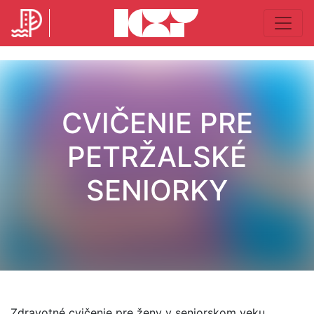
CVIČENIE PRE
PETRŽALSKÉ
SENIORKY
Zdravotné cvičenie pre ženy v seniorskom veku.