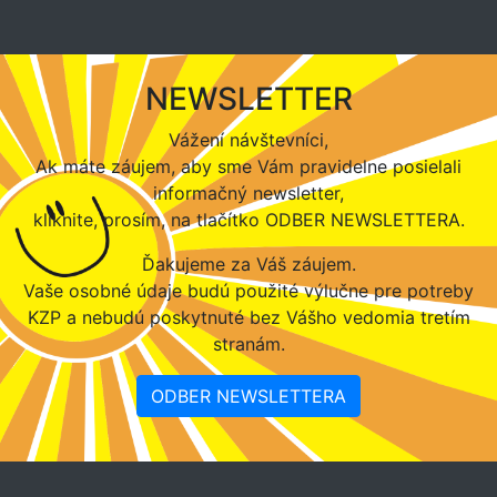
NEWSLETTER
Vážení návštevníci,
Ak máte záujem, aby sme Vám pravidelne posielali
informačný newsletter,
kliknite, prosím, na tlačítko ODBER NEWSLETTERA.
Ďakujeme za Váš záujem.
Vaše osobné údaje budú použité výlučne pre potreby
KZP a nebudú poskytnuté bez Vášho vedomia tretím
stranám.
ODBER NEWSLETTERA