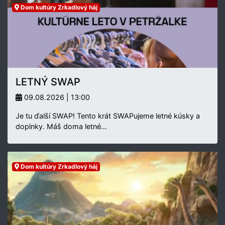
Dom kultúry Zrkadlový háj
LETNÝ SWAP
09.08.2026 | 13:00
Je tu ďalší SWAP! Tento krát SWAPujeme letné kúsky a
doplnky. Máš doma letné…
Dom kultúry Zrkadlový háj