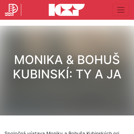
MONIKA & BOHUŠ
KUBINSKÍ: TY A JA
Spoločná výstava Moniky a Bohuša Kubinských pri