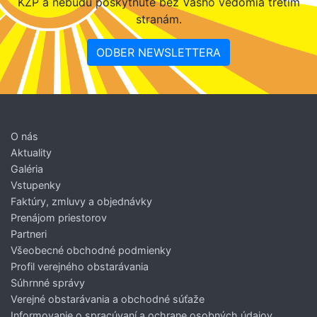
KZP a nebudú poskytnuté bez Vášho vedomia tretím
stranám.
ODBER NEWSLETTERA
O nás
Aktuality
Galéria
Vstupenky
Faktúry, zmluvy a objednávky
Prenájom priestorov
Partneri
Všeobecné obchodné podmienky
Profil verejného obstarávania
Súhrnné správy
Verejné obstarávania a obchodné súťaže
Informovanie o spracúvaní a ochrane osobných údajov