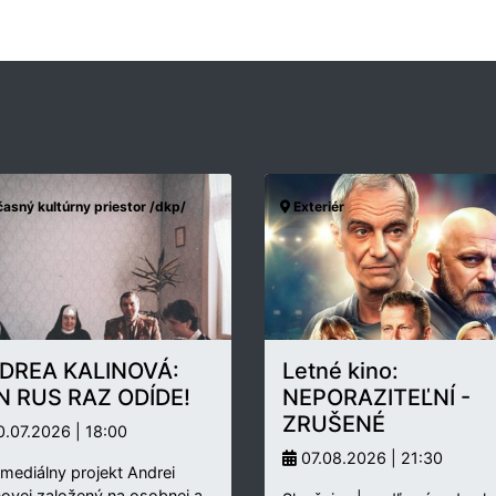
asný kultúrny priestor /dkp/
Exteriér
DREA KALINOVÁ:
Letné kino:
N RUS RAZ ODÍDE!
NEPORAZITEĽNÍ -
ZRUŠENÉ
.07.2026 | 18:00
07.08.2026 | 21:30
rmediálny projekt Andrei
novej založený na osobnej a