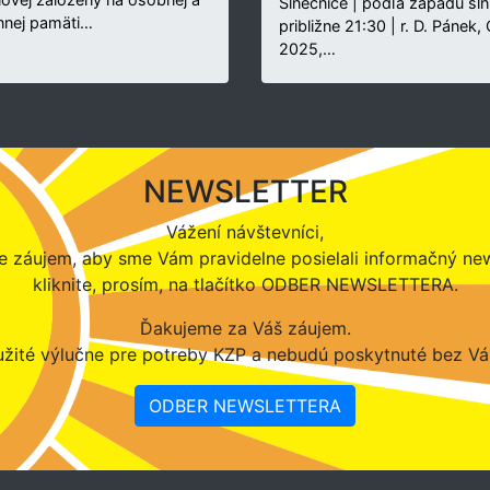
Slnečnice | podľa západu sln
nnej pamäti…
približne 21:30 | r. D. Pánek,
2025,…
NEWSLETTER
Vážení návštevníci,
 záujem, aby sme Vám pravidelne posielali informačný new
kliknite, prosím, na tlačítko ODBER NEWSLETTERA.
Ďakujeme za Váš záujem.
žité výlučne pre potreby KZP a nebudú poskytnuté bez Vá
ODBER NEWSLETTERA