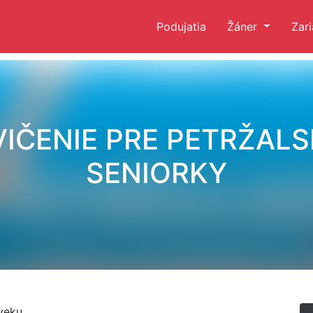
Podujatia
Žáner
Zar
VIČENIE PRE PETRŽALS
SENIORKY
veku.