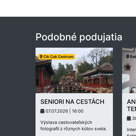
Podobné podujatia
Cik Cak Centrum
Doč
SENIORI NA CESTÁCH
AN
TE
07.07.2026 | 16:00
30
Výstava cestovateľských
fotografií z rôznych kútov sveta.
Inte
Kali