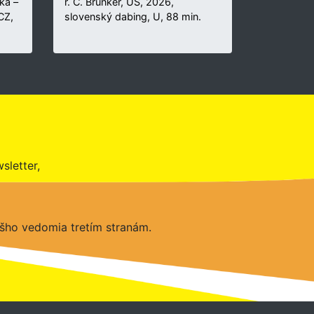
ka –
r. C. Brunker, US, 2026,
 CZ,
slovenský dabing, U, 88 min.
sletter,
šho vedomia tretím stranám.