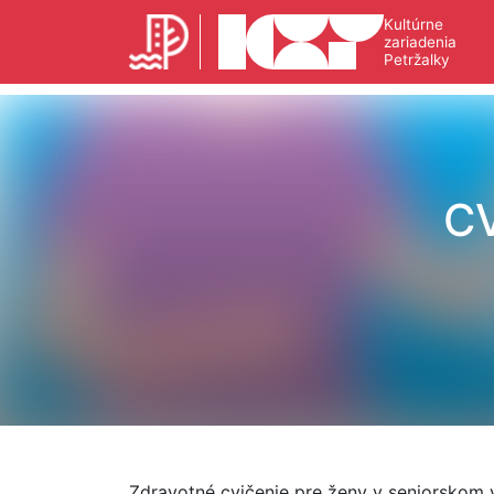
Kultúrne
zariadenia
Petržalky
C
Zdravotné cvičenie pre ženy v seniorskom 