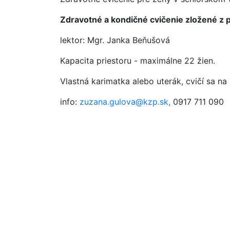
Zdravotné a kondičné cvičenie zložené z pr
lektor: Mgr. Janka Beňušová
Kapacita priestoru - maximálne 22 žien.
Vlastná karimatka alebo uterák, cvičí sa na
info:
zuzana.gulova@kzp.sk,
0917 711 090