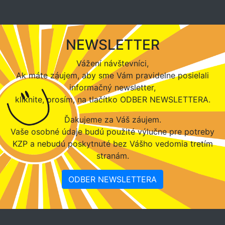
NEWSLETTER
Vážení návštevníci,
Ak máte záujem, aby sme Vám pravidelne posielali
informačný newsletter,
kliknite, prosím, na tlačítko ODBER NEWSLETTERA.
Ďakujeme za Váš záujem.
Vaše osobné údaje budú použité výlučne pre potreby
KZP a nebudú poskytnuté bez Vášho vedomia tretím
stranám.
ODBER NEWSLETTERA