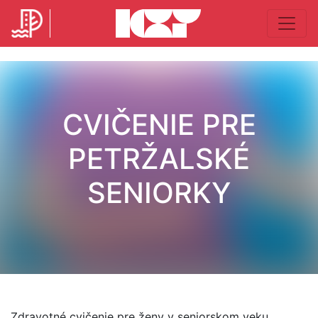
CVIČENIE PRE
PETRŽALSKÉ
SENIORKY
Zdravotné cvičenie pre ženy v seniorskom veku.