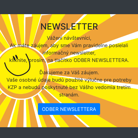
NEWSLETTER
Vážení návštevníci,
Ak máte záujem, aby sme Vám pravidelne posielali
informačný newsletter,
kliknite, prosím, na tlačítko ODBER NEWSLETTERA.
Ďakujeme za Váš záujem.
Vaše osobné údaje budú použité výlučne pre potreby
KZP a nebudú poskytnuté bez Vášho vedomia tretím
stranám.
ODBER NEWSLETTERA