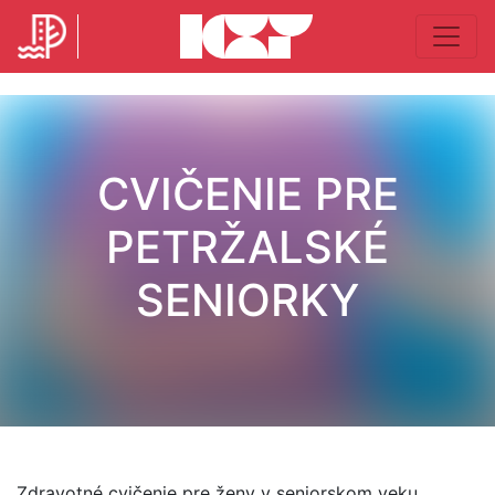
CVIČENIE PRE
PETRŽALSKÉ
SENIORKY
Zdravotné cvičenie pre ženy v seniorskom veku.