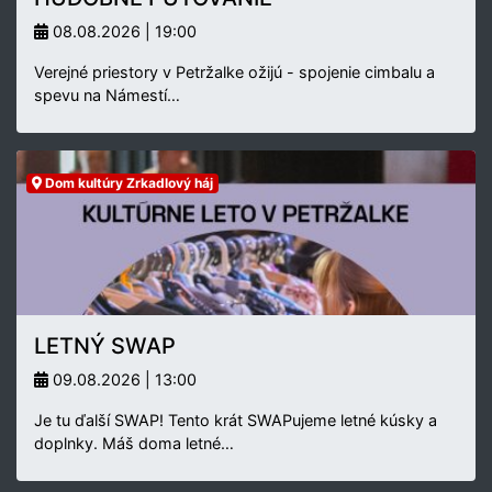
08.08.2026 | 19:00
Verejné priestory v Petržalke ožijú - spojenie cimbalu a
spevu na Námestí…
Dom kultúry Zrkadlový háj
LETNÝ SWAP
09.08.2026 | 13:00
Je tu ďalší SWAP! Tento krát SWAPujeme letné kúsky a
doplnky. Máš doma letné…