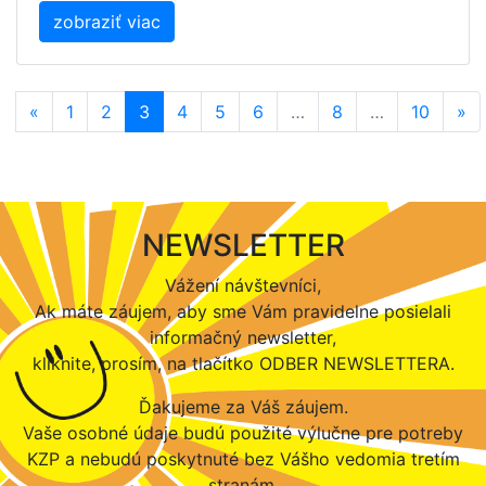
zobraziť viac
«
1
2
3
4
5
6
…
8
…
10
»
NEWSLETTER
Vážení návštevníci,
Ak máte záujem, aby sme Vám pravidelne posielali
informačný newsletter,
kliknite, prosím, na tlačítko ODBER NEWSLETTERA.
Ďakujeme za Váš záujem.
Vaše osobné údaje budú použité výlučne pre potreby
KZP a nebudú poskytnuté bez Vášho vedomia tretím
stranám.